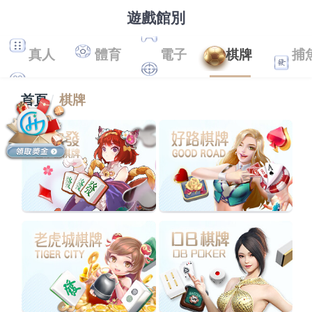
遊戲館別
真人
體育
電子
棋牌
捕
首頁
棋牌